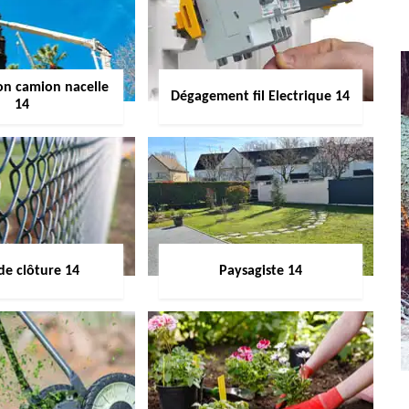
on camion nacelle
Dégagement fil Electrique 14
14
de clôture 14
Paysagiste 14