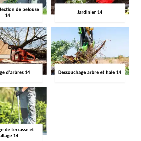
fection de pelouse
Jardinier 14
14
ge d'arbres 14
Dessouchage arbre et haie 14
e de terrasse et
allage 14