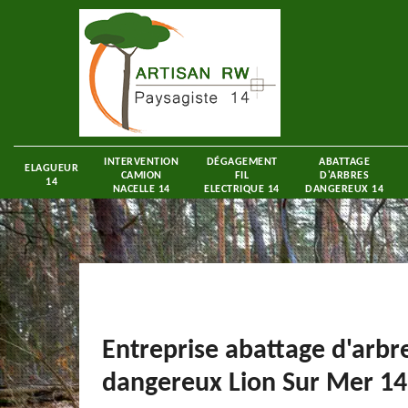
INTERVENTION
DÉGAGEMENT
ABATTAGE
ELAGUEUR
CAMION
FIL
D'ARBRES
14
NACELLE 14
ELECTRIQUE 14
DANGEREUX 14
Entreprise abattage d'arbr
dangereux Lion Sur Mer 1