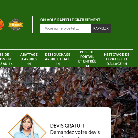
ON VOUS RAPPELLE GRATUITEMENT
POSE DE
SE DE
ABATTAGE
DESSOUCHAGE
NETTOYAGE DE
PORTAIL
ON EN
D'ARBRES
ARBRE ET HAIE
TERRASSE ET
ET ENTRÉE
EAU 14
14
14
DALLAGE 14
14
DEVIS GRATUIT
Demandez votre devis