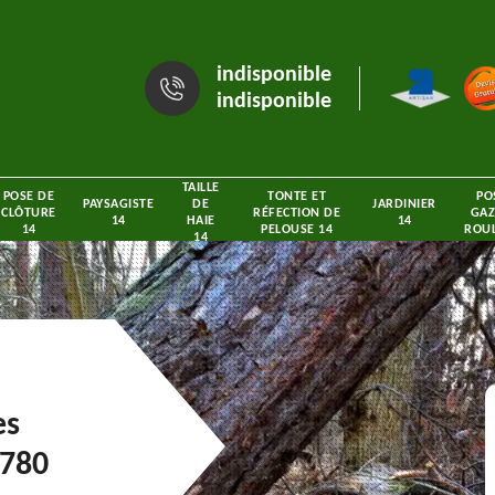
indisponible
indisponible
TAILLE
POSE DE
TONTE ET
PO
PAYSAGISTE
DE
JARDINIER
CLÔTURE
RÉFECTION DE
GAZ
14
HAIE
14
14
PELOUSE 14
ROUL
14
es
4780