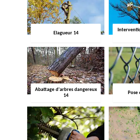
Interventi
Elagueur 14
Abattage d'arbres dangereux
Pose 
14