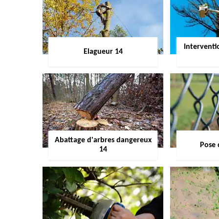
Interventi
Elagueur 14
Abattage d'arbres dangereux
Pose 
14