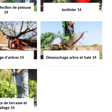
fection de pelouse
Jardinier 14
14
ge d'arbres 14
Dessouchage arbre et haie 14
e de terrasse et
allage 14