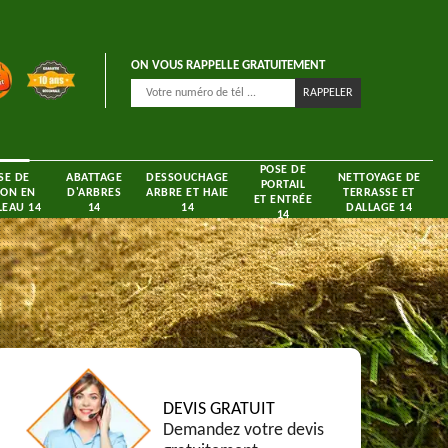
ON VOUS RAPPELLE GRATUITEMENT
POSE DE
SE DE
ABATTAGE
DESSOUCHAGE
NETTOYAGE DE
PORTAIL
ON EN
D'ARBRES
ARBRE ET HAIE
TERRASSE ET
ET ENTRÉE
EAU 14
14
14
DALLAGE 14
14
DEVIS GRATUIT
Demandez votre devis