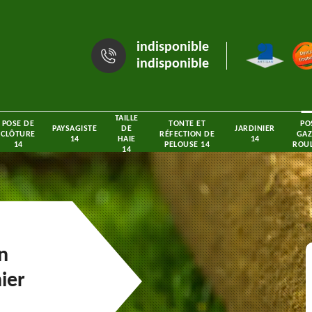
indisponible
indisponible
TAILLE
POSE DE
TONTE ET
PO
PAYSAGISTE
DE
JARDINIER
CLÔTURE
RÉFECTION DE
GAZ
14
HAIE
14
14
PELOUSE 14
ROUL
14
n
ier