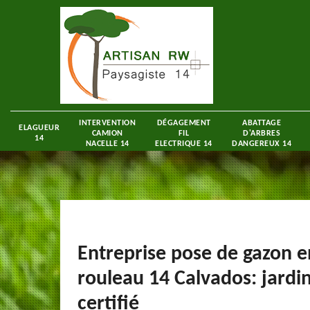
INTERVENTION
DÉGAGEMENT
ABATTAGE
ELAGUEUR
CAMION
FIL
D'ARBRES
14
NACELLE 14
ELECTRIQUE 14
DANGEREUX 14
Entreprise pose de gazon e
rouleau 14 Calvados: jardin
certifié