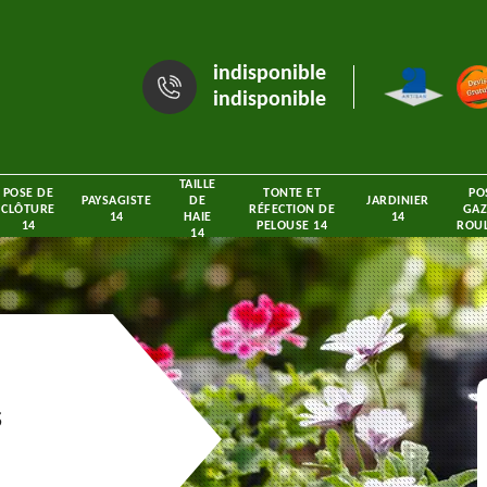
indisponible
indisponible
TAILLE
POSE DE
TONTE ET
PO
PAYSAGISTE
DE
JARDINIER
CLÔTURE
RÉFECTION DE
GAZ
14
HAIE
14
14
PELOUSE 14
ROUL
14
s