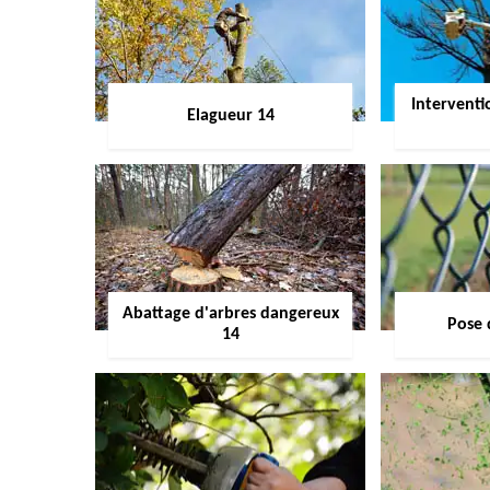
Interventi
Elagueur 14
Abattage d'arbres dangereux
Pose 
14