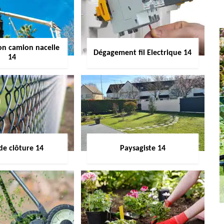
on camion nacelle
Dégagement fil Electrique 14
14
de clôture 14
Paysagiste 14