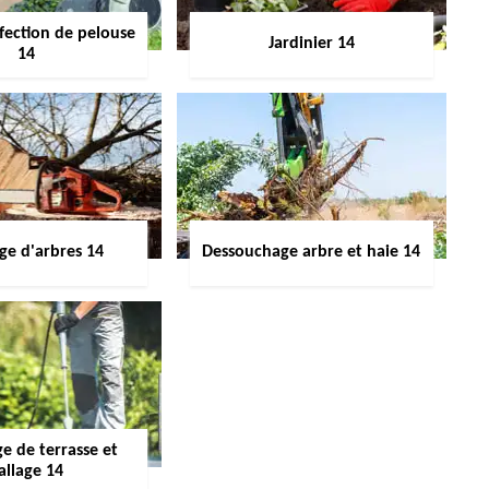
fection de pelouse
Jardinier 14
14
ge d'arbres 14
Dessouchage arbre et haie 14
e de terrasse et
allage 14