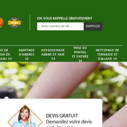
ON VOUS RAPPELLE GRATUITEMENT
POSE DE
SE DE
ABATTAGE
DESSOUCHAGE
NETTOYAGE DE
PORTAIL
ON EN
D'ARBRES
ARBRE ET HAIE
TERRASSE ET
ET ENTRÉE
EAU 14
14
14
DALLAGE 14
14
DEVIS GRATUIT
Demandez votre devis