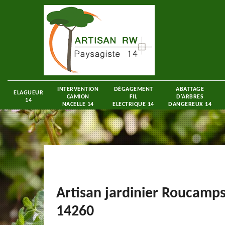
INTERVENTION
DÉGAGEMENT
ABATTAGE
ELAGUEUR
CAMION
FIL
D'ARBRES
14
NACELLE 14
ELECTRIQUE 14
DANGEREUX 14
Artisan jardinier Roucamp
14260