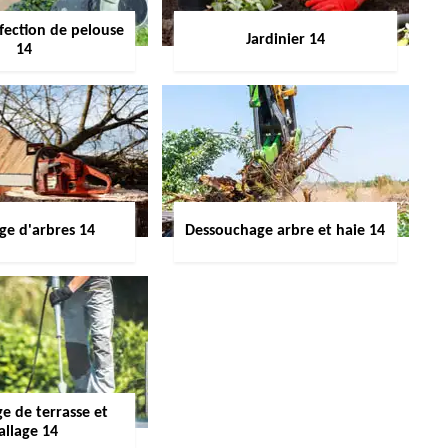
fection de pelouse
Jardinier 14
14
ge d'arbres 14
Dessouchage arbre et haie 14
e de terrasse et
allage 14