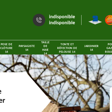
indisponible
indisponible
TAILLE
POSE DE
TONTE ET
PO
PAYSAGISTE
DE
JARDINIER
CLÔTURE
RÉFECTION DE
GAZ
14
HAIE
14
14
PELOUSE 14
ROUL
14
e
er