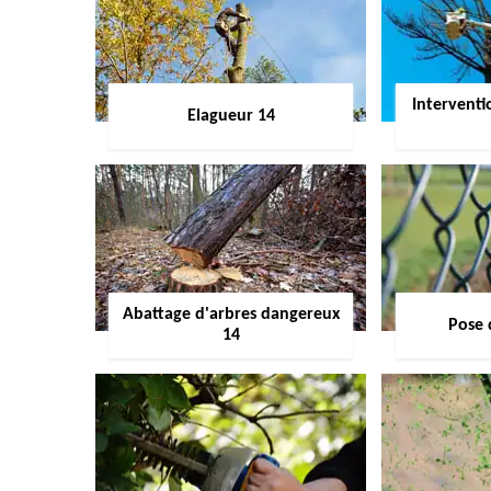
Interventi
Elagueur 14
Abattage d'arbres dangereux
Pose 
14