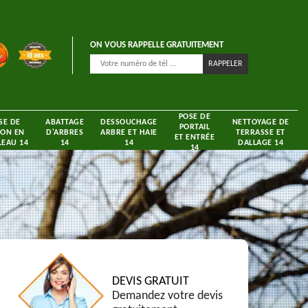
ON VOUS RAPPELLE GRATUITEMENT
POSE DE
SE DE
ABATTAGE
DESSOUCHAGE
NETTOYAGE DE
PORTAIL
ON EN
D'ARBRES
ARBRE ET HAIE
TERRASSE ET
ET ENTRÉE
EAU 14
14
14
DALLAGE 14
14
DEVIS GRATUIT
Demandez votre devis