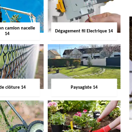
on camion nacelle
Dégagement fil Electrique 14
14
de clôture 14
Paysagiste 14