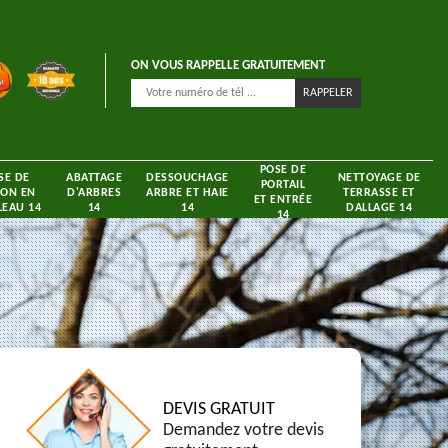
ON VOUS RAPPELLE GRATUITEMENT
POSE DE
SE DE
ABATTAGE
DESSOUCHAGE
NETTOYAGE DE
PORTAIL
ON EN
D'ARBRES
ARBRE ET HAIE
TERRASSE ET
ET ENTRÉE
EAU 14
14
14
DALLAGE 14
14
DEVIS GRATUIT
Demandez votre devis