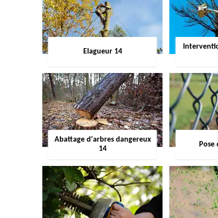
Interventi
Elagueur 14
Abattage d'arbres dangereux
Pose 
14