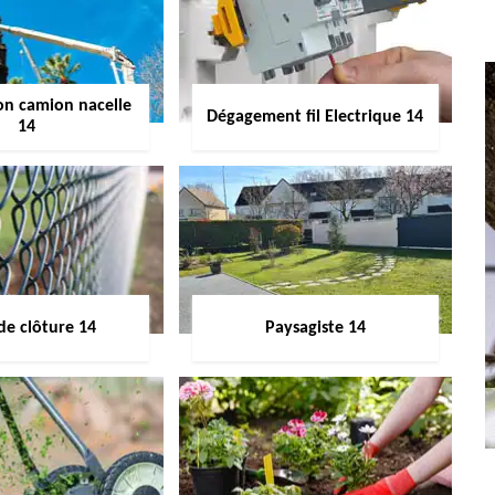
on camion nacelle
Dégagement fil Electrique 14
14
de clôture 14
Paysagiste 14