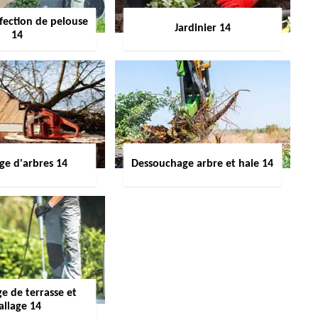
fection de pelouse
Jardinier 14
14
ge d'arbres 14
Dessouchage arbre et haie 14
e de terrasse et
allage 14