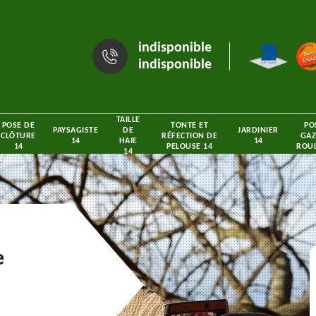
indisponible
indisponible
TAILLE
POSE DE
TONTE ET
PO
PAYSAGISTE
DE
JARDINIER
CLÔTURE
RÉFECTION DE
GAZ
14
HAIE
14
14
PELOUSE 14
ROUL
14
e