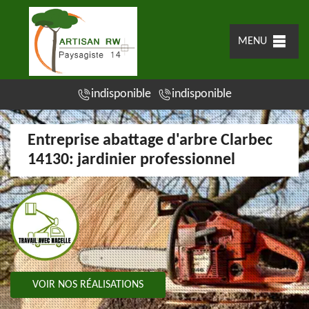
MENU
indisponible
indisponible
Entreprise abattage d'arbre Clarbec
14130: jardinier professionnel
VOIR NOS RÉALISATIONS