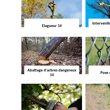
Interventi
Elagueur 14
Abattage d'arbres dangereux
Pose 
14