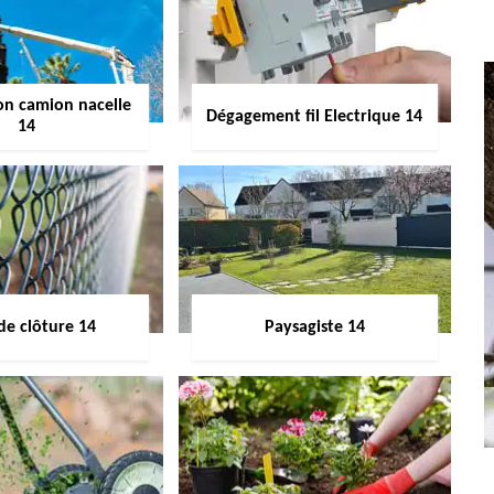
on camion nacelle
Dégagement fil Electrique 14
14
de clôture 14
Paysagiste 14