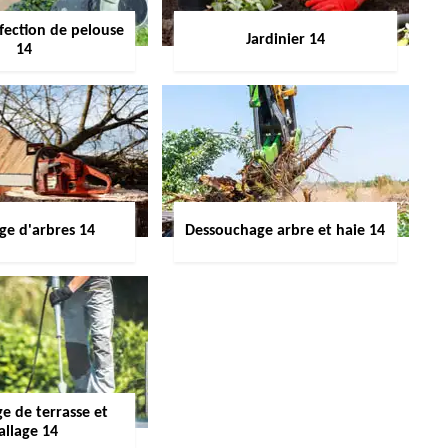
fection de pelouse
Jardinier 14
14
ge d'arbres 14
Dessouchage arbre et haie 14
e de terrasse et
allage 14