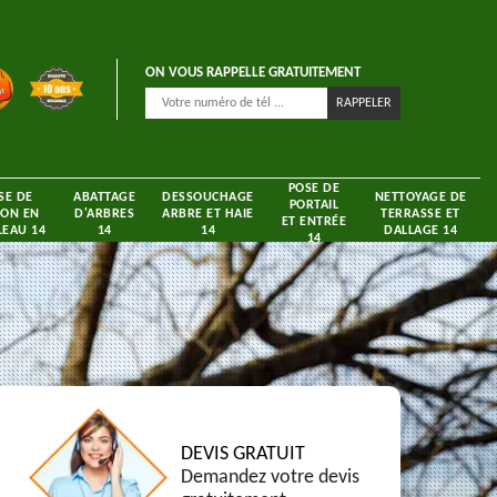
ON VOUS RAPPELLE GRATUITEMENT
POSE DE
SE DE
ABATTAGE
DESSOUCHAGE
NETTOYAGE DE
PORTAIL
ON EN
D'ARBRES
ARBRE ET HAIE
TERRASSE ET
ET ENTRÉE
EAU 14
14
14
DALLAGE 14
14
DEVIS GRATUIT
Demandez votre devis