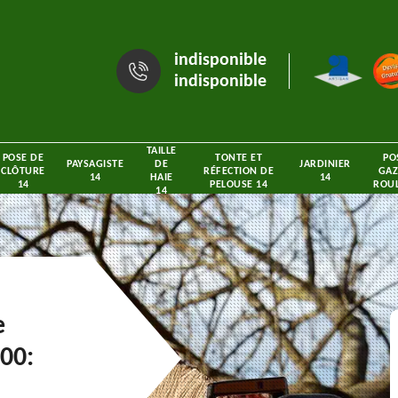
indisponible
indisponible
TAILLE
POSE DE
TONTE ET
PO
PAYSAGISTE
DE
JARDINIER
CLÔTURE
RÉFECTION DE
GAZ
14
HAIE
14
14
PELOUSE 14
ROUL
14
e
00: