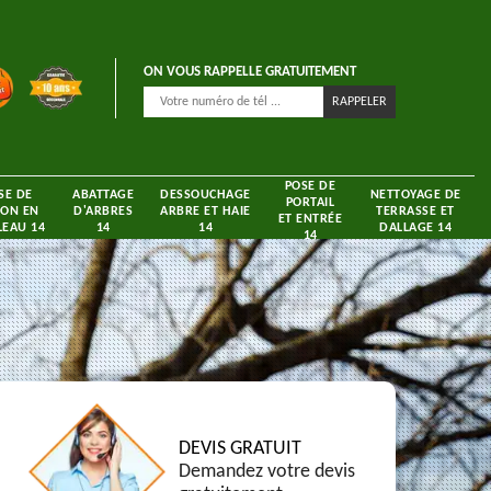
ON VOUS RAPPELLE GRATUITEMENT
POSE DE
SE DE
ABATTAGE
DESSOUCHAGE
NETTOYAGE DE
PORTAIL
ON EN
D'ARBRES
ARBRE ET HAIE
TERRASSE ET
ET ENTRÉE
EAU 14
14
14
DALLAGE 14
14
DEVIS GRATUIT
Demandez votre devis