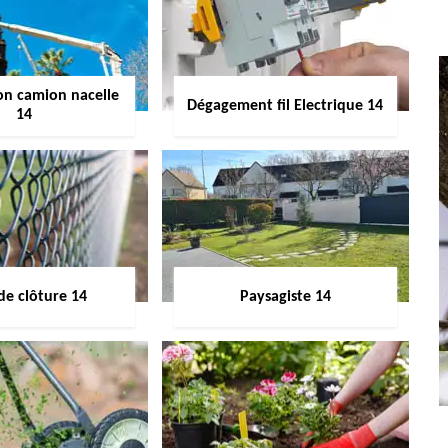
on camion nacelle
Dégagement fil Electrique 14
14
de clôture 14
Paysagiste 14