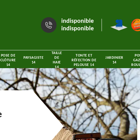
indisponible
indisponible
TAILLE
POSE DE
TONTE ET
PO
PAYSAGISTE
DE
JARDINIER
CLÔTURE
RÉFECTION DE
GAZ
14
HAIE
14
14
PELOUSE 14
ROUL
14
e