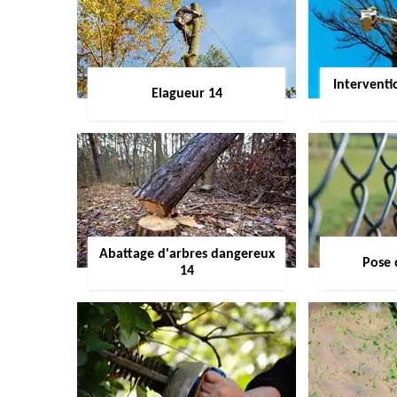
Interventi
Elagueur 14
Abattage d'arbres dangereux
Pose 
14