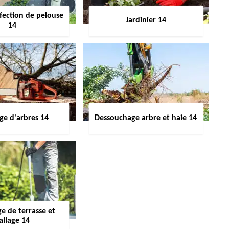
fection de pelouse
Jardinier 14
14
ge d'arbres 14
Dessouchage arbre et haie 14
e de terrasse et
allage 14