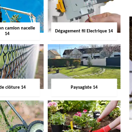
on camion nacelle
Dégagement fil Electrique 14
14
de clôture 14
Paysagiste 14