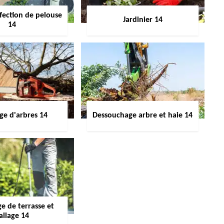
fection de pelouse
Jardinier 14
14
ge d'arbres 14
Dessouchage arbre et haie 14
e de terrasse et
allage 14