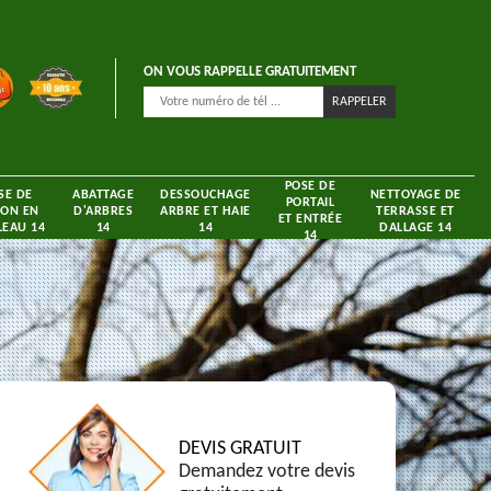
ON VOUS RAPPELLE GRATUITEMENT
POSE DE
SE DE
ABATTAGE
DESSOUCHAGE
NETTOYAGE DE
PORTAIL
ON EN
D'ARBRES
ARBRE ET HAIE
TERRASSE ET
ET ENTRÉE
EAU 14
14
14
DALLAGE 14
14
DEVIS GRATUIT
Demandez votre devis