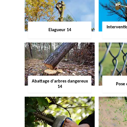
Interventi
Elagueur 14
Abattage d'arbres dangereux
Pose 
14