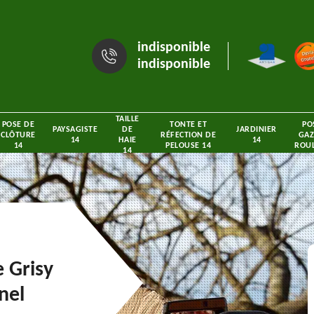
indisponible
indisponible
TAILLE
POSE DE
TONTE ET
PO
PAYSAGISTE
DE
JARDINIER
CLÔTURE
RÉFECTION DE
GAZ
14
HAIE
14
14
PELOUSE 14
ROUL
14
e Grisy
nel