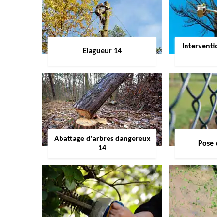
Interventi
Elagueur 14
Abattage d'arbres dangereux
Pose 
14