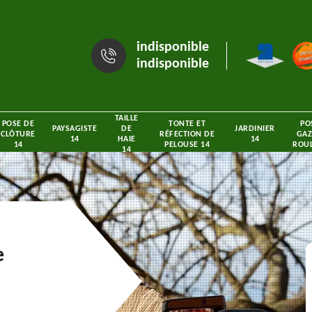
indisponible
indisponible
TAILLE
POSE DE
TONTE ET
PO
PAYSAGISTE
DE
JARDINIER
CLÔTURE
RÉFECTION DE
GAZ
14
HAIE
14
14
PELOUSE 14
ROUL
14
e