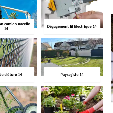
on camion nacelle
Dégagement fil Electrique 14
14
de clôture 14
Paysagiste 14