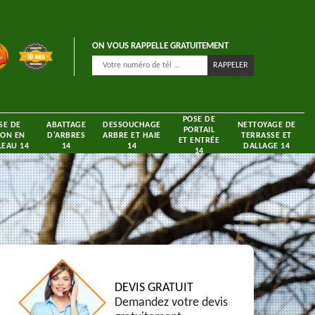
ON VOUS RAPPELLE GRATUITEMENT
POSE DE
SE DE
ABATTAGE
DESSOUCHAGE
NETTOYAGE DE
PORTAIL
ON EN
D'ARBRES
ARBRE ET HAIE
TERRASSE ET
ET ENTRÉE
EAU 14
14
14
DALLAGE 14
14
DEVIS GRATUIT
Demandez votre devis