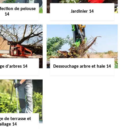
fection de pelouse
Jardinier 14
14
ge d'arbres 14
Dessouchage arbre et haie 14
e de terrasse et
allage 14