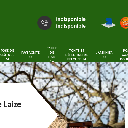
indisponible
indisponible
TAILLE
POSE DE
TONTE ET
PO
PAYSAGISTE
DE
JARDINIER
CLÔTURE
RÉFECTION DE
GAZ
14
HAIE
14
14
PELOUSE 14
ROUL
14
 Laize