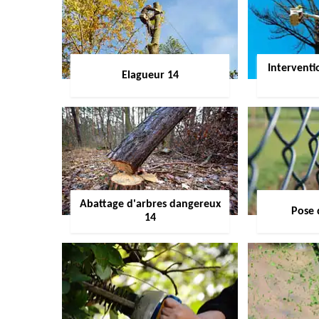
Interventi
Elagueur 14
Abattage d'arbres dangereux
Pose 
14