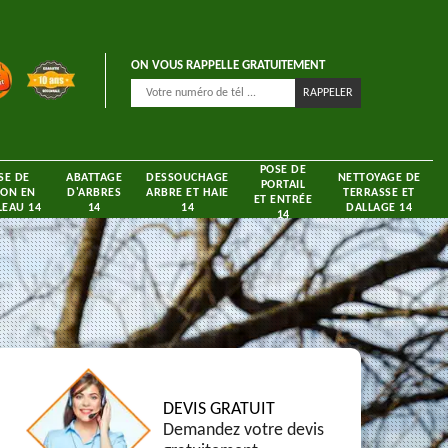
ON VOUS RAPPELLE GRATUITEMENT
POSE DE
SE DE
ABATTAGE
DESSOUCHAGE
NETTOYAGE DE
PORTAIL
ON EN
D'ARBRES
ARBRE ET HAIE
TERRASSE ET
ET ENTRÉE
EAU 14
14
14
DALLAGE 14
14
DEVIS GRATUIT
Demandez votre devis