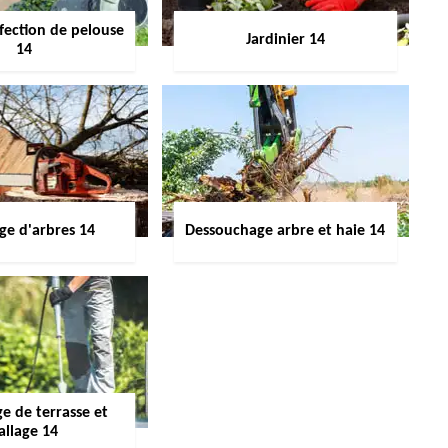
fection de pelouse
Jardinier 14
14
ge d'arbres 14
Dessouchage arbre et haie 14
e de terrasse et
allage 14