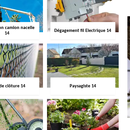
on camion nacelle
Dégagement fil Electrique 14
14
de clôture 14
Paysagiste 14