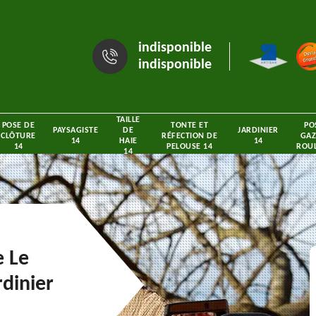
indisponible
indisponible
TAILLE
POSE DE
TONTE ET
PO
PAYSAGISTE
DE
JARDINIER
CLÔTURE
RÉFECTION DE
GAZ
14
HAIE
14
14
PELOUSE 14
ROUL
14
e Le
rdinier