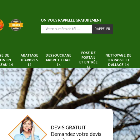
ON VOUS RAPPELLE GRATUITEMENT
POSE DE
SE DE
ABATTAGE
DESSOUCHAGE
NETTOYAGE DE
PORTAIL
ON EN
D'ARBRES
ARBRE ET HAIE
TERRASSE ET
ET ENTRÉE
EAU 14
14
14
DALLAGE 14
14
DEVIS GRATUIT
Demandez votre devis