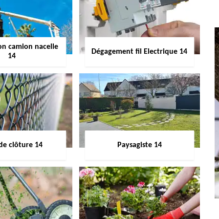
on camion nacelle
Dégagement fil Electrique 14
14
de clôture 14
Paysagiste 14