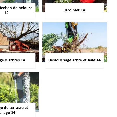
fection de pelouse
Jardinier 14
14
ge d'arbres 14
Dessouchage arbre et haie 14
e de terrasse et
allage 14