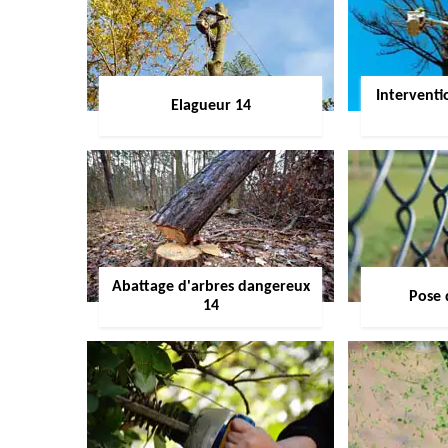
Interventi
Elagueur 14
Abattage d'arbres dangereux
Pose 
14