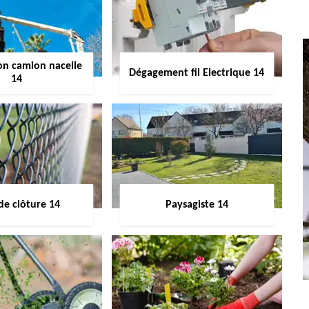
on camion nacelle
Dégagement fil Electrique 14
14
de clôture 14
Paysagiste 14