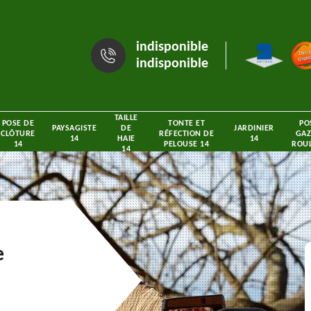
indisponible
indisponible
TAILLE
POSE DE
TONTE ET
PO
PAYSAGISTE
DE
JARDINIER
CLÔTURE
RÉFECTION DE
GAZ
14
HAIE
14
14
PELOUSE 14
ROUL
14
e