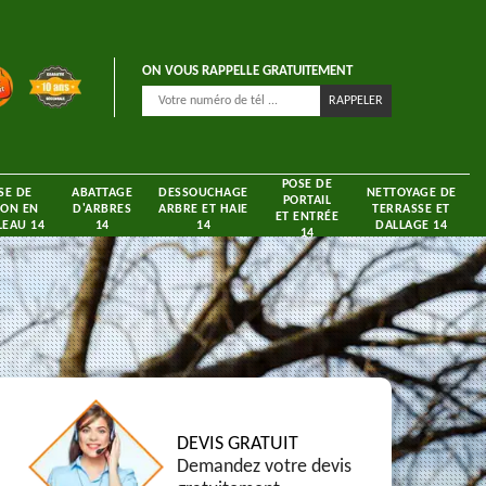
ON VOUS RAPPELLE GRATUITEMENT
POSE DE
SE DE
ABATTAGE
DESSOUCHAGE
NETTOYAGE DE
PORTAIL
ON EN
D'ARBRES
ARBRE ET HAIE
TERRASSE ET
ET ENTRÉE
EAU 14
14
14
DALLAGE 14
14
DEVIS GRATUIT
Demandez votre devis