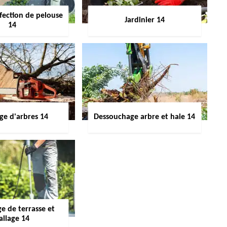
fection de pelouse
Jardinier 14
14
ge d'arbres 14
Dessouchage arbre et haie 14
e de terrasse et
allage 14