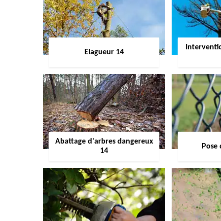
Interventi
Elagueur 14
Abattage d'arbres dangereux
Pose 
14