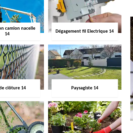
on camion nacelle
Dégagement fil Electrique 14
14
de clôture 14
Paysagiste 14