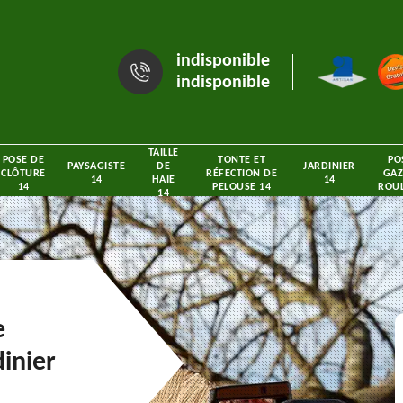
indisponible
indisponible
TAILLE
POSE DE
TONTE ET
PO
PAYSAGISTE
DE
JARDINIER
CLÔTURE
RÉFECTION DE
GAZ
14
HAIE
14
14
PELOUSE 14
ROUL
14
e
inier