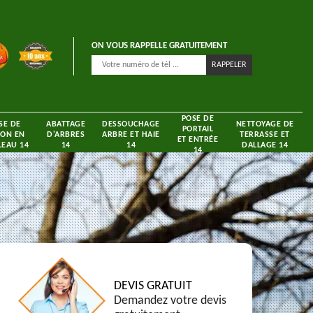
ON VOUS RAPPELLE GRATUITEMENT
POSE DE
SE DE
ABATTAGE
DESSOUCHAGE
NETTOYAGE DE
PORTAIL
ON EN
D'ARBRES
ARBRE ET HAIE
TERRASSE ET
ET ENTRÉE
EAU 14
14
14
DALLAGE 14
14
DEVIS GRATUIT
Demandez votre devis