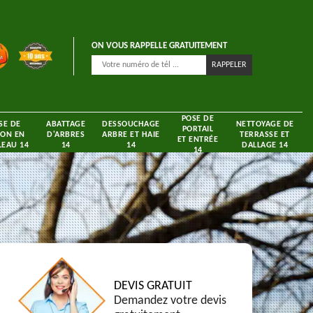
ON VOUS RAPPELLE GRATUITEMENT
POSE DE
SE DE
ABATTAGE
DESSOUCHAGE
NETTOYAGE DE
PORTAIL
ON EN
D'ARBRES
ARBRE ET HAIE
TERRASSE ET
ET ENTRÉE
EAU 14
14
14
DALLAGE 14
14
DEVIS GRATUIT
Demandez votre devis