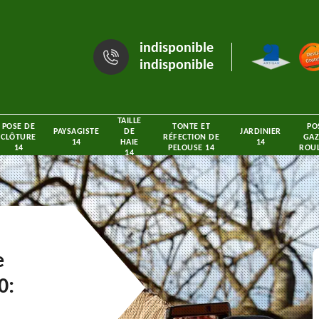
indisponible
indisponible
TAILLE
POSE DE
TONTE ET
PO
PAYSAGISTE
DE
JARDINIER
CLÔTURE
RÉFECTION DE
GAZ
14
HAIE
14
14
PELOUSE 14
ROUL
14
e
0: