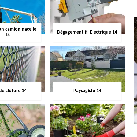
on camion nacelle
Dégagement fil Electrique 14
14
de clôture 14
Paysagiste 14