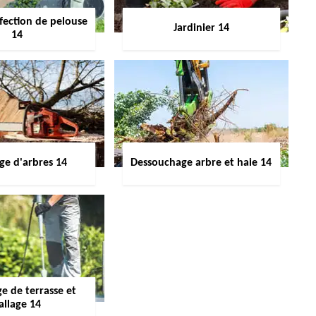
fection de pelouse
Jardinier 14
14
ge d'arbres 14
Dessouchage arbre et haie 14
e de terrasse et
allage 14