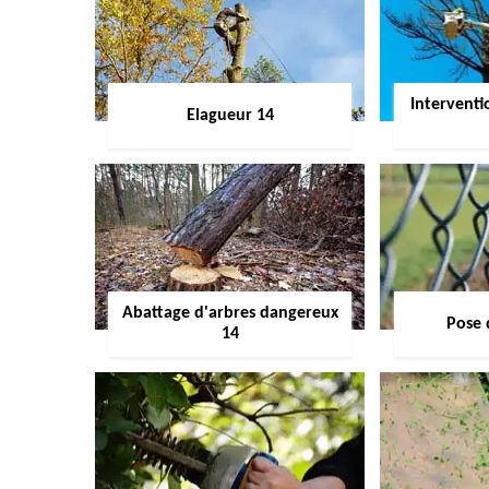
Interventi
Elagueur 14
Abattage d'arbres dangereux
Pose 
14