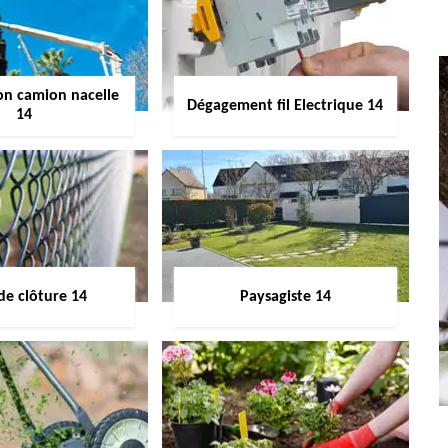
on camion nacelle
Dégagement fil Electrique 14
14
de clôture 14
Paysagiste 14