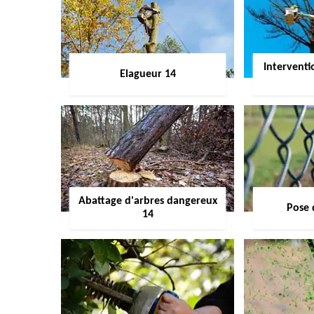
Interventi
Elagueur 14
Abattage d'arbres dangereux
Pose 
14