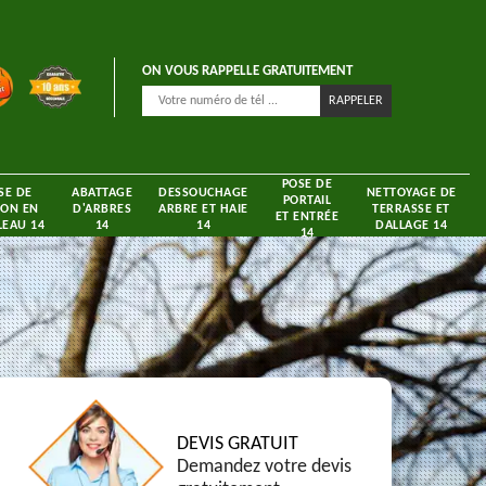
ON VOUS RAPPELLE GRATUITEMENT
POSE DE
SE DE
ABATTAGE
DESSOUCHAGE
NETTOYAGE DE
PORTAIL
ON EN
D'ARBRES
ARBRE ET HAIE
TERRASSE ET
ET ENTRÉE
EAU 14
14
14
DALLAGE 14
14
DEVIS GRATUIT
Demandez votre devis