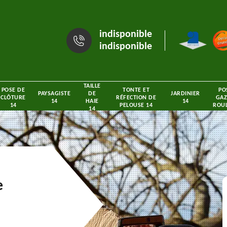
indisponible
indisponible
TAILLE
POSE DE
TONTE ET
PO
PAYSAGISTE
DE
JARDINIER
CLÔTURE
RÉFECTION DE
GAZ
14
HAIE
14
14
PELOUSE 14
ROUL
14
e