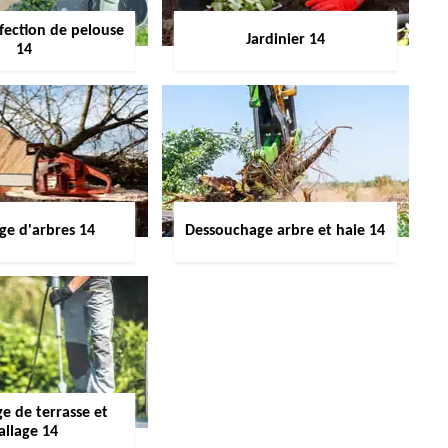
fection de pelouse
Jardinier 14
14
ge d'arbres 14
Dessouchage arbre et haie 14
e de terrasse et
allage 14