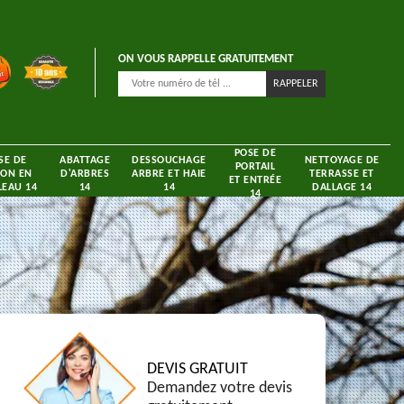
ON VOUS RAPPELLE GRATUITEMENT
POSE DE
SE DE
ABATTAGE
DESSOUCHAGE
NETTOYAGE DE
PORTAIL
ON EN
D'ARBRES
ARBRE ET HAIE
TERRASSE ET
ET ENTRÉE
EAU 14
14
14
DALLAGE 14
14
DEVIS GRATUIT
Demandez votre devis