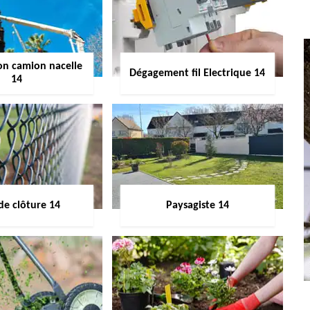
on camion nacelle
Dégagement fil Electrique 14
14
de clôture 14
Paysagiste 14