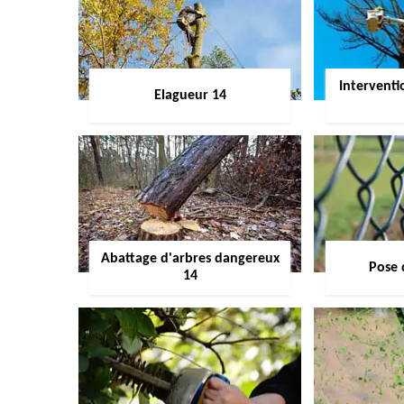
Interventi
Elagueur 14
Abattage d'arbres dangereux
Pose 
14