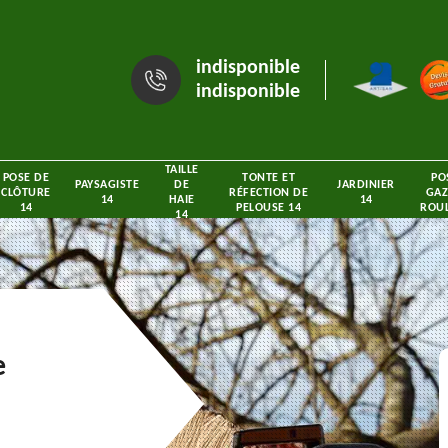
indisponible
indisponible
TAILLE
POSE DE
TONTE ET
PO
PAYSAGISTE
DE
JARDINIER
CLÔTURE
RÉFECTION DE
GAZ
14
HAIE
14
14
PELOUSE 14
ROUL
14
e