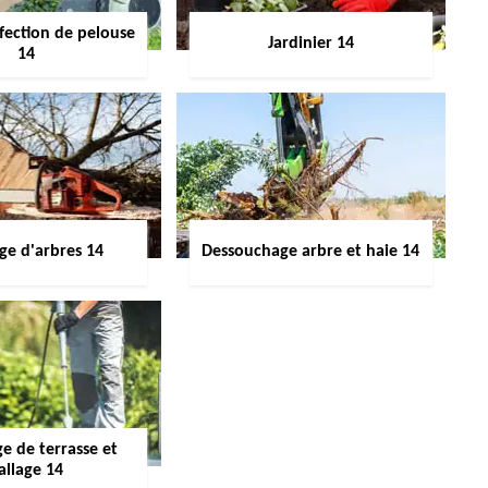
fection de pelouse
Jardinier 14
14
ge d'arbres 14
Dessouchage arbre et haie 14
e de terrasse et
allage 14