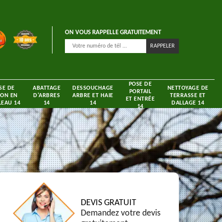
ON VOUS RAPPELLE GRATUITEMENT
POSE DE
SE DE
ABATTAGE
DESSOUCHAGE
NETTOYAGE DE
PORTAIL
ON EN
D'ARBRES
ARBRE ET HAIE
TERRASSE ET
ET ENTRÉE
EAU 14
14
14
DALLAGE 14
14
DEVIS GRATUIT
Demandez votre devis