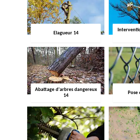
Interventi
Elagueur 14
Abattage d'arbres dangereux
Pose 
14