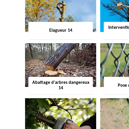
Interventi
Elagueur 14
Abattage d'arbres dangereux
Pose 
14