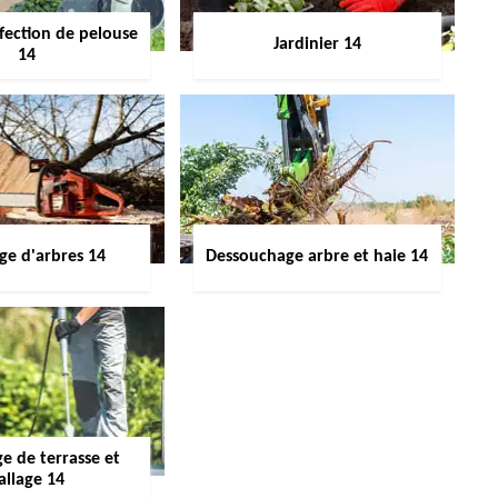
fection de pelouse
Jardinier 14
14
ge d'arbres 14
Dessouchage arbre et haie 14
e de terrasse et
allage 14