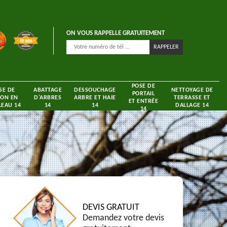
ON VOUS RAPPELLE GRATUITEMENT
POSE DE
SE DE
ABATTAGE
DESSOUCHAGE
NETTOYAGE DE
PORTAIL
ON EN
D'ARBRES
ARBRE ET HAIE
TERRASSE ET
ET ENTRÉE
EAU 14
14
14
DALLAGE 14
14
DEVIS GRATUIT
Demandez votre devis