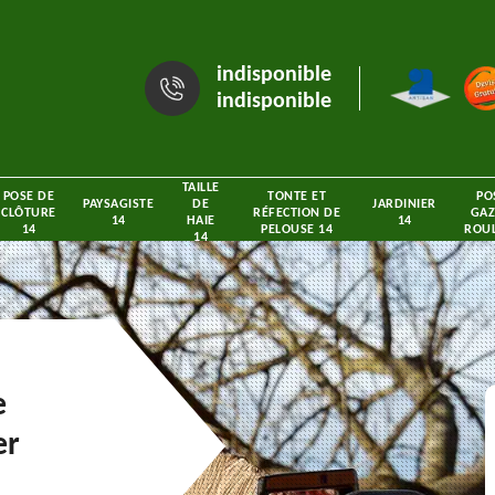
indisponible
indisponible
TAILLE
POSE DE
TONTE ET
PO
PAYSAGISTE
DE
JARDINIER
CLÔTURE
RÉFECTION DE
GAZ
14
HAIE
14
14
PELOUSE 14
ROUL
14
e
er