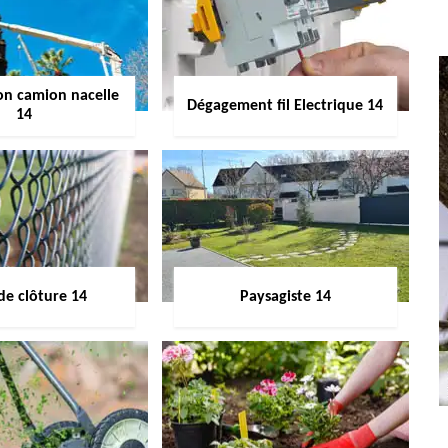
on camion nacelle
Dégagement fil Electrique 14
14
de clôture 14
Paysagiste 14