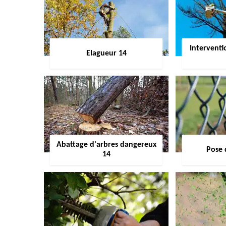
Interventi
Elagueur 14
Abattage d'arbres dangereux
Pose 
14