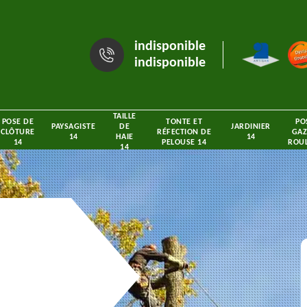
indisponible
indisponible
TAILLE
POSE DE
TONTE ET
PO
PAYSAGISTE
DE
JARDINIER
CLÔTURE
RÉFECTION DE
GAZ
14
HAIE
14
14
PELOUSE 14
ROUL
14