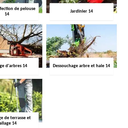
fection de pelouse
Jardinier 14
14
ge d'arbres 14
Dessouchage arbre et haie 14
e de terrasse et
allage 14