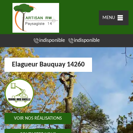
MENU
indisponible
indisponible
Elagueur Bauquay 14260
VOIR NOS RÉALISATIONS