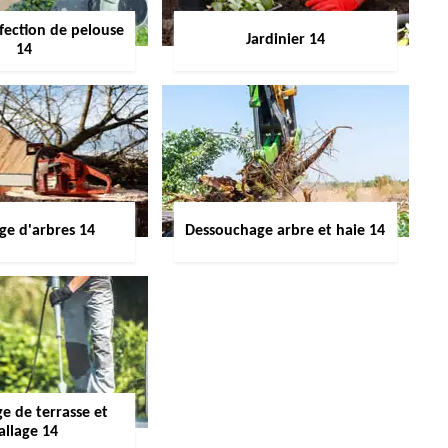
fection de pelouse
Jardinier 14
14
ge d'arbres 14
Dessouchage arbre et haie 14
e de terrasse et
allage 14