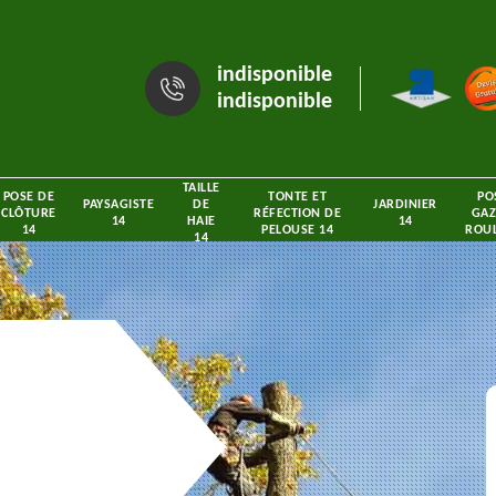
indisponible
indisponible
TAILLE
POSE DE
TONTE ET
PO
PAYSAGISTE
DE
JARDINIER
CLÔTURE
RÉFECTION DE
GAZ
14
HAIE
14
14
PELOUSE 14
ROUL
14