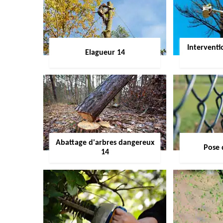
Interventi
Elagueur 14
Abattage d'arbres dangereux
Pose 
14