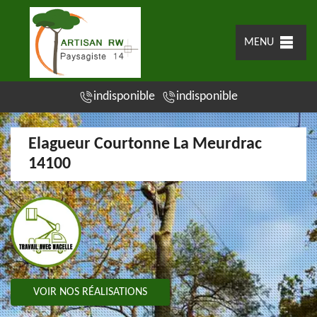
MENU
indisponible
indisponible
Elagueur Courtonne La Meurdrac
14100
VOIR NOS RÉALISATIONS