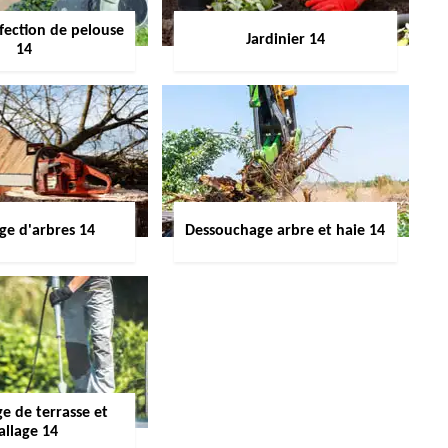
fection de pelouse
Jardinier 14
14
ge d'arbres 14
Dessouchage arbre et haie 14
e de terrasse et
allage 14