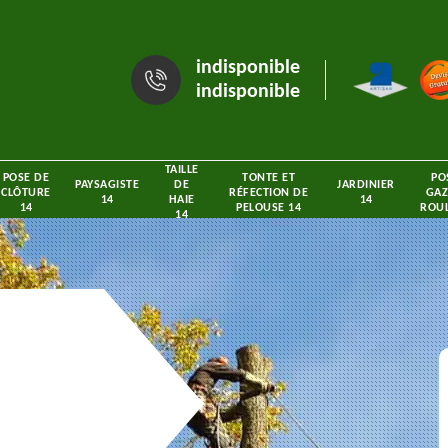
indisponible
indisponible
TAILLE
POSE DE
TONTE ET
PO
PAYSAGISTE
DE
JARDINIER
CLÔTURE
RÉFECTION DE
GAZ
14
HAIE
14
14
PELOUSE 14
ROUL
14