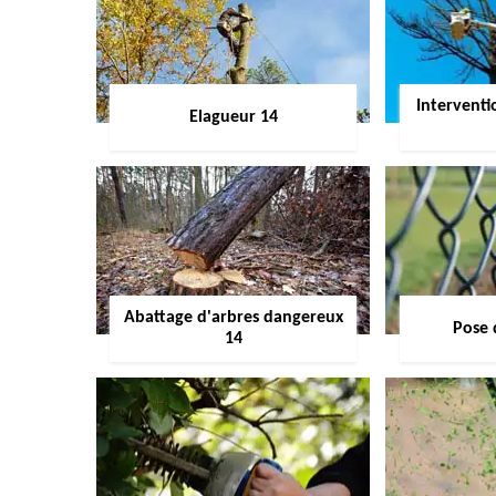
Interventi
Elagueur 14
Abattage d'arbres dangereux
Pose 
14