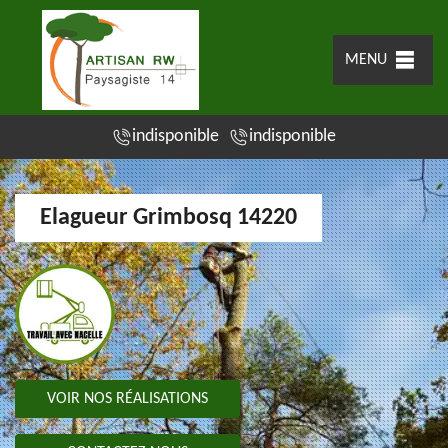
MENU
indisponible
indisponible
Elagueur Grimbosq 14220
VOIR NOS RÉALISATIONS