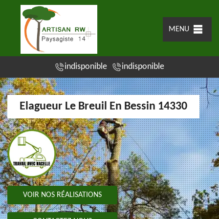
MENU
indisponible
indisponible
Elagueur Le Breuil En Bessin 14330
VOIR NOS RÉALISATIONS