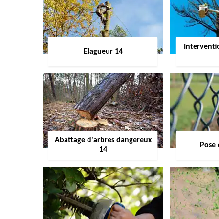
Interventi
Elagueur 14
Abattage d'arbres dangereux
Pose 
14