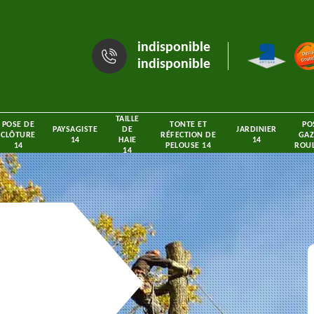
indisponible
indisponible
TAILLE
POSE DE
TONTE ET
PO
PAYSAGISTE
DE
JARDINIER
CLÔTURE
RÉFECTION DE
GAZ
14
HAIE
14
14
PELOUSE 14
ROUL
14