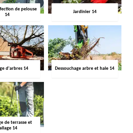
fection de pelouse
Jardinier 14
14
ge d'arbres 14
Dessouchage arbre et haie 14
e de terrasse et
allage 14