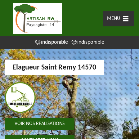
MENU
indisponible
indisponible
Elagueur Saint Remy 14570
VOIR NOS RÉALISATIONS