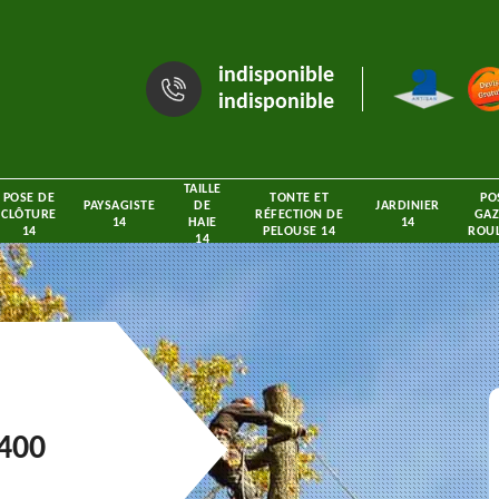
indisponible
indisponible
TAILLE
POSE DE
TONTE ET
PO
PAYSAGISTE
DE
JARDINIER
CLÔTURE
RÉFECTION DE
GAZ
14
HAIE
14
14
PELOUSE 14
ROUL
14
4400