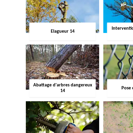
Interventi
Elagueur 14
Abattage d'arbres dangereux
Pose 
14