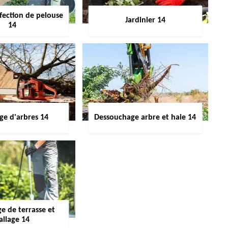
fection de pelouse
Jardinier 14
14
ge d'arbres 14
Dessouchage arbre et haie 14
e de terrasse et
allage 14