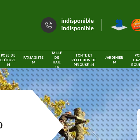
indisponible
indisponible
TAILLE
POSE DE
TONTE ET
PO
PAYSAGISTE
DE
JARDINIER
CLÔTURE
RÉFECTION DE
GAZ
14
HAIE
14
14
PELOUSE 14
ROUL
14
0