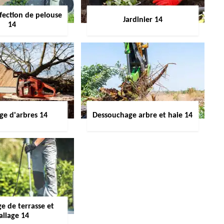
fection de pelouse
Jardinier 14
14
ge d'arbres 14
Dessouchage arbre et haie 14
e de terrasse et
allage 14