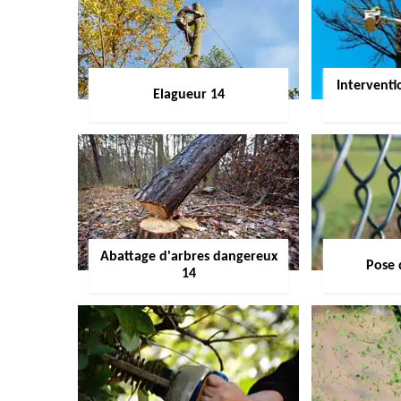
Interventi
Elagueur 14
Abattage d'arbres dangereux
Pose 
14