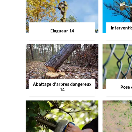
Interventi
Elagueur 14
Abattage d'arbres dangereux
Pose 
14