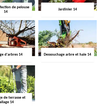
fection de pelouse
Jardinier 14
14
ge d'arbres 14
Dessouchage arbre et haie 14
e de terrasse et
allage 14