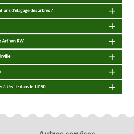
ations d'élagage des arbres ?
se Artisan RW
rville
e
er à Urville dans le 14190