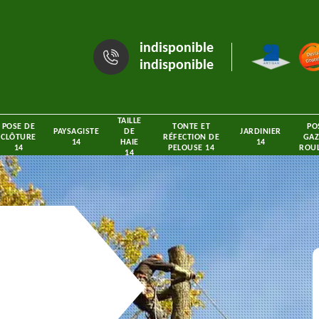
indisponible
indisponible
TAILLE
POSE DE
TONTE ET
PO
PAYSAGISTE
DE
JARDINIER
CLÔTURE
RÉFECTION DE
GAZ
14
HAIE
14
14
PELOUSE 14
ROUL
14