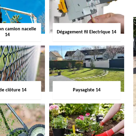
on camion nacelle
Dégagement fil Electrique 14
14
de clôture 14
Paysagiste 14