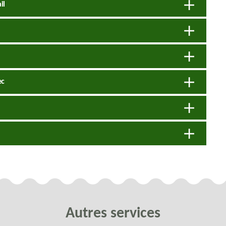
il
ec
Autres services