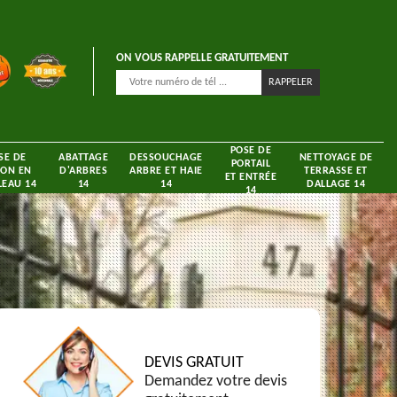
ON VOUS RAPPELLE GRATUITEMENT
POSE DE
SE DE
ABATTAGE
DESSOUCHAGE
NETTOYAGE DE
PORTAIL
ON EN
D'ARBRES
ARBRE ET HAIE
TERRASSE ET
ET ENTRÉE
EAU 14
14
14
DALLAGE 14
14
DEVIS GRATUIT
Demandez votre devis