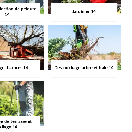
fection de pelouse
Jardinier 14
14
ge d'arbres 14
Dessouchage arbre et haie 14
e de terrasse et
allage 14