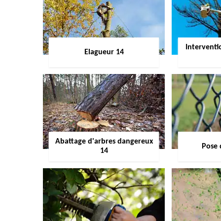
Interventi
Elagueur 14
Abattage d'arbres dangereux
Pose 
14