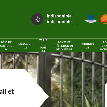
indisponible
indisponible
TAILLE
POSE DE
TONTE ET
PO
PAYSAGISTE
DE
JARDINIER
CLÔTURE
RÉFECTION DE
GAZ
14
HAIE
14
14
PELOUSE 14
ROUL
14
il et