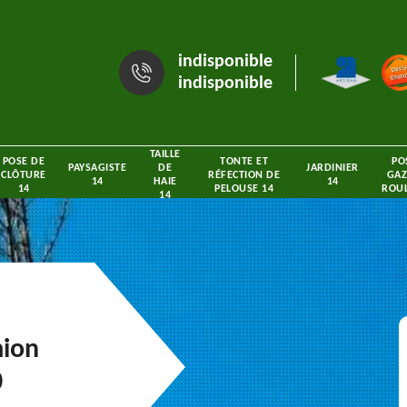
indisponible
indisponible
TAILLE
POSE DE
TONTE ET
PO
PAYSAGISTE
DE
JARDINIER
CLÔTURE
RÉFECTION DE
GAZ
14
HAIE
14
14
PELOUSE 14
ROUL
14
mion
0