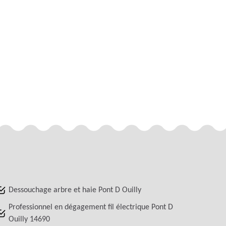
Dessouchage arbre et haie Pont D Ouilly
Professionnel en dégagement fil électrique Pont D
Ouilly 14690