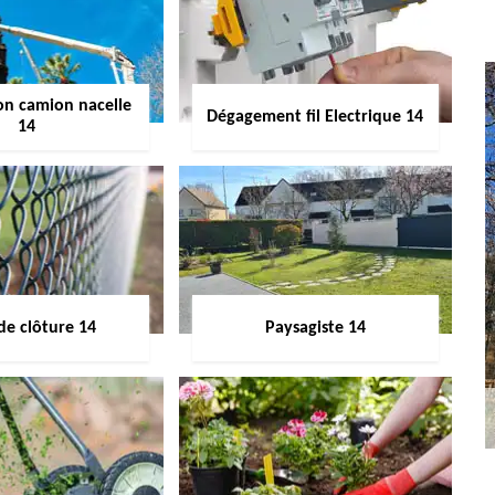
on camion nacelle
Dégagement fil Electrique 14
14
de clôture 14
Paysagiste 14