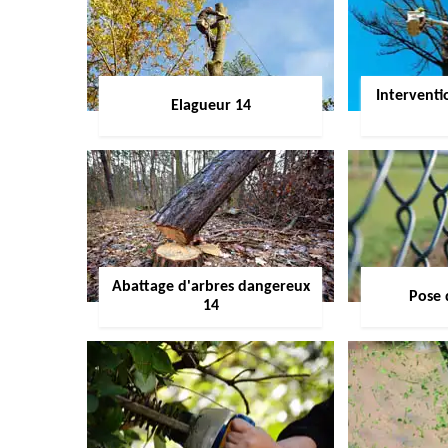
Interventi
Elagueur 14
Abattage d'arbres dangereux
Pose 
14