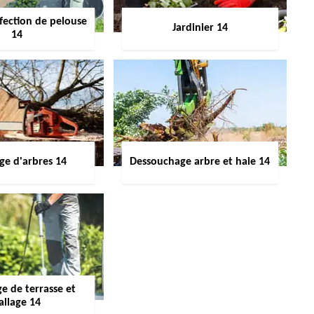
fection de pelouse
Jardinier 14
14
ge d'arbres 14
Dessouchage arbre et haie 14
e de terrasse et
allage 14