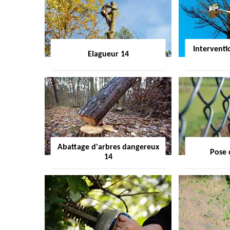
Interventi
Elagueur 14
Abattage d'arbres dangereux
Pose 
14