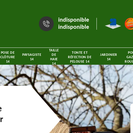
indisponible
indisponible
TAILLE
POSE DE
TONTE ET
PO
PAYSAGISTE
DE
JARDINIER
CLÔTURE
RÉFECTION DE
GAZ
14
HAIE
14
14
PELOUSE 14
ROUL
14
e
r