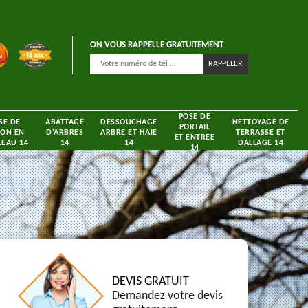
ON VOUS RAPPELLE GRATUITEMENT
POSE DE
SE DE
ABATTAGE
DESSOUCHAGE
NETTOYAGE DE
PORTAIL
ON EN
D'ARBRES
ARBRE ET HAIE
TERRASSE ET
ET ENTRÉE
EAU 14
14
14
DALLAGE 14
14
DEVIS GRATUIT
Demandez votre devis