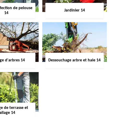
fection de pelouse
Jardinier 14
14
ge d'arbres 14
Dessouchage arbre et haie 14
e de terrasse et
allage 14