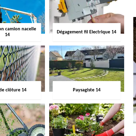
on camion nacelle
Dégagement fil Electrique 14
14
de clôture 14
Paysagiste 14