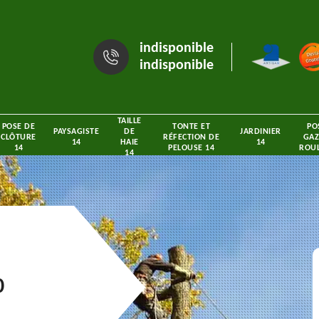
indisponible
indisponible
TAILLE
POSE DE
TONTE ET
PO
PAYSAGISTE
DE
JARDINIER
CLÔTURE
RÉFECTION DE
GAZ
14
HAIE
14
14
PELOUSE 14
ROUL
14
0