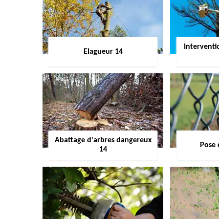
Interventi
Elagueur 14
Abattage d'arbres dangereux
Pose 
14