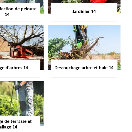
fection de pelouse
Jardinier 14
14
ge d'arbres 14
Dessouchage arbre et haie 14
e de terrasse et
allage 14