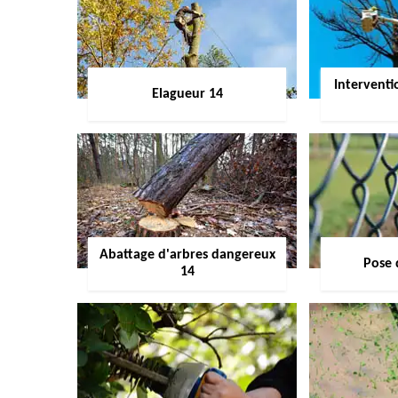
Interventi
Elagueur 14
Abattage d'arbres dangereux
Pose 
14