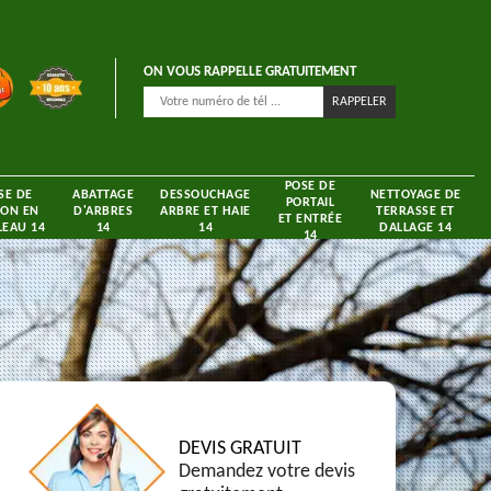
ON VOUS RAPPELLE GRATUITEMENT
POSE DE
SE DE
ABATTAGE
DESSOUCHAGE
NETTOYAGE DE
PORTAIL
ON EN
D'ARBRES
ARBRE ET HAIE
TERRASSE ET
ET ENTRÉE
EAU 14
14
14
DALLAGE 14
14
DEVIS GRATUIT
Demandez votre devis