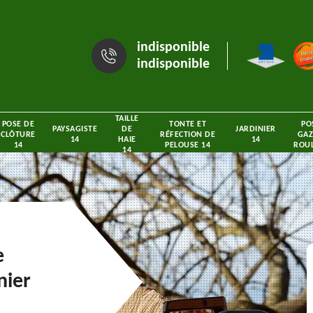
indisponible
indisponible
TAILLE
POSE DE
TONTE ET
PO
PAYSAGISTE
DE
JARDINIER
CLÔTURE
RÉFECTION DE
GAZ
14
HAIE
14
14
PELOUSE 14
ROUL
14
e
nier