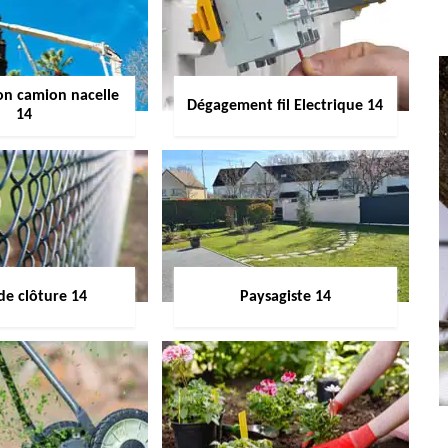
on camion nacelle
Dégagement fil Electrique 14
14
de clôture 14
Paysagiste 14