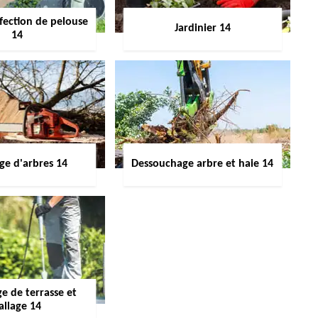
fection de pelouse
Jardinier 14
14
ge d'arbres 14
Dessouchage arbre et haie 14
e de terrasse et
allage 14