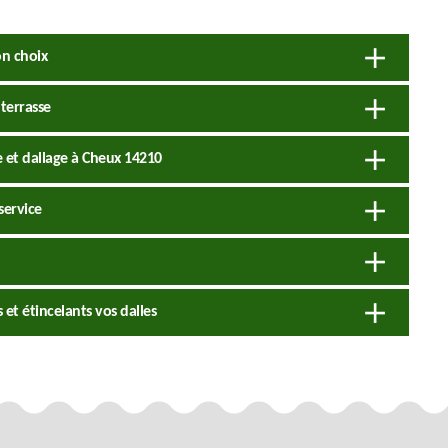
on choix
terrasse
 et dallage à Cheux 14210
service
et étincelants vos dalles