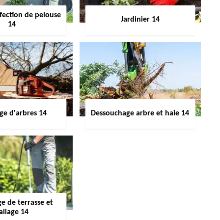
fection de pelouse
Jardinier 14
14
ge d'arbres 14
Dessouchage arbre et haie 14
e de terrasse et
allage 14