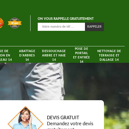
ON VOUS RAPPELLE GRATUITEMENT
POSE DE
SE DE
ABATTAGE
DESSOUCHAGE
NETTOYAGE DE
PORTAIL
ON EN
D'ARBRES
ARBRE ET HAIE
TERRASSE ET
ET ENTRÉE
EAU 14
14
14
DALLAGE 14
14
DEVIS GRATUIT
Demandez votre devis