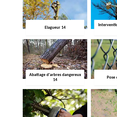
Interventi
Elagueur 14
Abattage d'arbres dangereux
Pose 
14