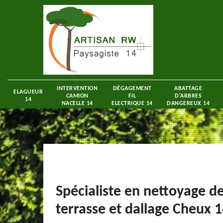
INTERVENTION
DÉGAGEMENT
ABATTAGE
ELAGUEUR
CAMION
FIL
D'ARBRES
14
NACELLE 14
ELECTRIQUE 14
DANGEREUX 14
Spécialiste en nettoyage d
terrasse et dallage Cheux 