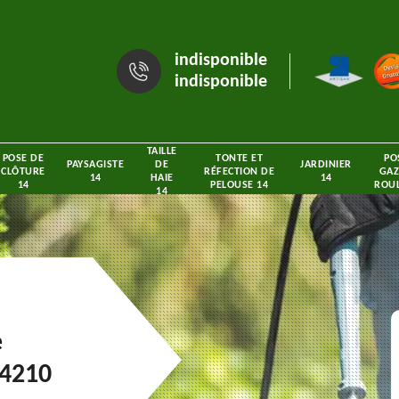
indisponible
indisponible
TAILLE
POSE DE
TONTE ET
PO
PAYSAGISTE
DE
JARDINIER
CLÔTURE
RÉFECTION DE
GAZ
14
HAIE
14
14
PELOUSE 14
ROUL
14
e
14210