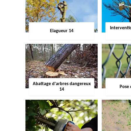
Interventi
Elagueur 14
Abattage d'arbres dangereux
Pose 
14