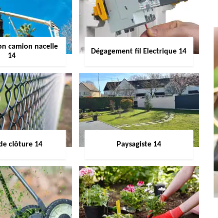
on camion nacelle
Dégagement fil Electrique 14
14
de clôture 14
Paysagiste 14