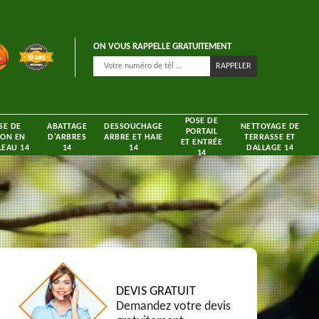
ON VOUS RAPPELLE GRATUITEMENT
POSE DE
SE DE
ABATTAGE
DESSOUCHAGE
NETTOYAGE DE
PORTAIL
ON EN
D'ARBRES
ARBRE ET HAIE
TERRASSE ET
ET ENTRÉE
EAU 14
14
14
DALLAGE 14
14
DEVIS GRATUIT
Demandez votre devis