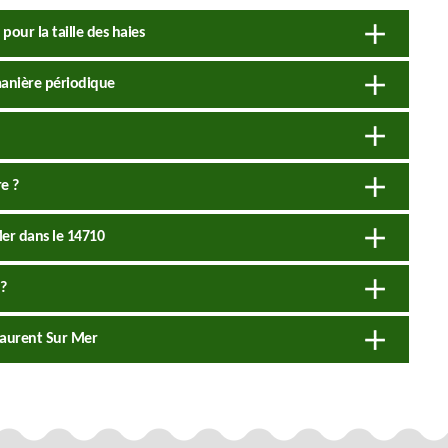
pour la taille des haies
 manière périodique
re ?
Mer dans le 14710
?
t Laurent Sur Mer