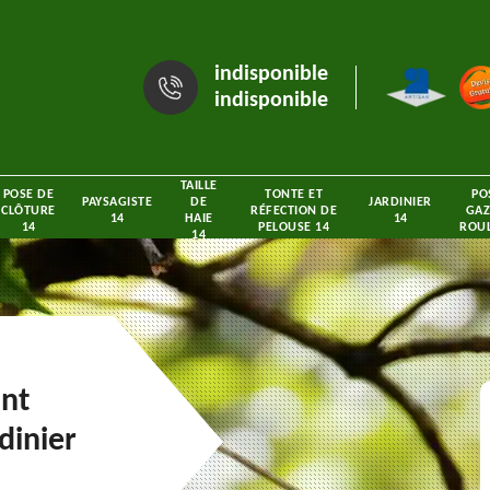
indisponible
indisponible
TAILLE
POSE DE
TONTE ET
PO
PAYSAGISTE
DE
JARDINIER
CLÔTURE
RÉFECTION DE
GAZ
14
HAIE
14
14
PELOUSE 14
ROUL
14
int
dinier