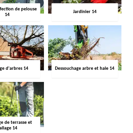
fection de pelouse
Jardinier 14
14
ge d'arbres 14
Dessouchage arbre et haie 14
e de terrasse et
allage 14