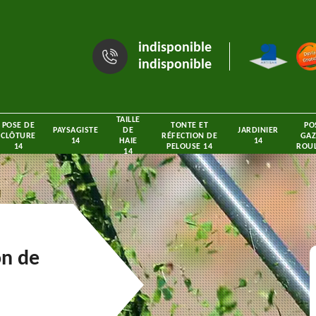
indisponible
indisponible
TAILLE
POSE DE
TONTE ET
PO
PAYSAGISTE
DE
JARDINIER
CLÔTURE
RÉFECTION DE
GAZ
14
HAIE
14
14
PELOUSE 14
ROUL
14
on de