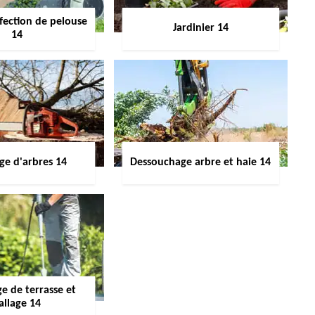
fection de pelouse
Jardinier 14
14
ge d'arbres 14
Dessouchage arbre et haie 14
e de terrasse et
allage 14