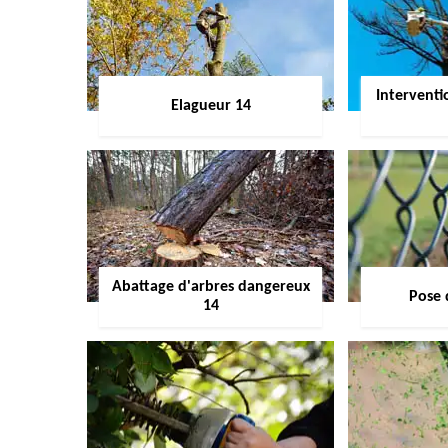
Interventi
Elagueur 14
Abattage d'arbres dangereux
Pose 
14