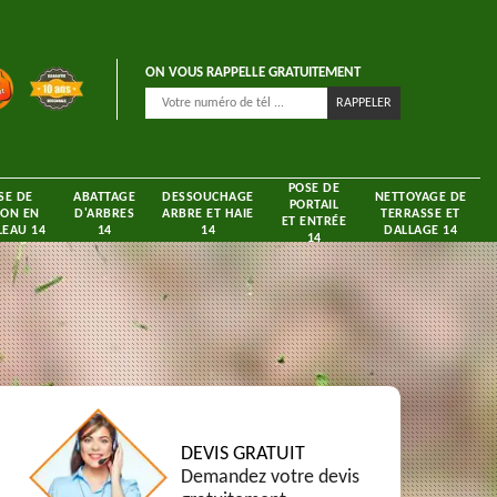
ON VOUS RAPPELLE GRATUITEMENT
POSE DE
SE DE
ABATTAGE
DESSOUCHAGE
NETTOYAGE DE
PORTAIL
ON EN
D'ARBRES
ARBRE ET HAIE
TERRASSE ET
ET ENTRÉE
EAU 14
14
14
DALLAGE 14
14
DEVIS GRATUIT
Demandez votre devis