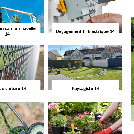
on camion nacelle
Dégagement fil Electrique 14
14
de clôture 14
Paysagiste 14